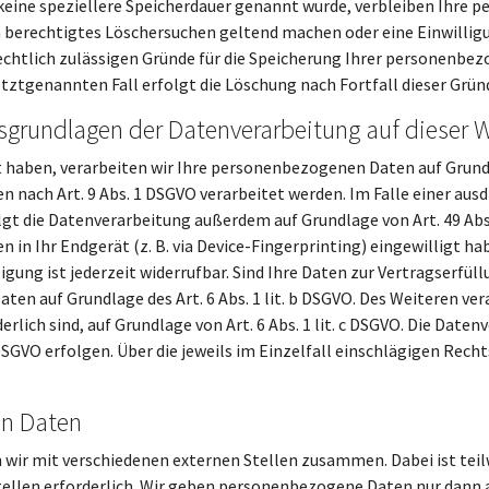
keine speziellere Speicherdauer genannt wurde, verbleiben Ihre 
in berechtigtes Löschersuchen geltend machen oder eine Einwilli
rechtlich zulässigen Gründe für die Speicherung Ihrer personenbez
tztgenannten Fall erfolgt die Löschung nach Fortfall dieser Grün
sgrundlagen der Datenverarbeitung auf dieser 
 haben, verarbeiten wir Ihre personenbezogenen Daten auf Grundlag
n nach Art. 9 Abs. 1 DSGVO verarbeitet werden. Im Falle einer aus
 die Datenverarbeitung außerdem auf Grundlage von Art. 49 Abs. 1
n in Ihr Endgerät (z. B. via Device-Fingerprinting) eingewilligt h
ligung ist jederzeit widerrufbar. Sind Ihre Daten zur Vertragserfü
en auf Grundlage des Art. 6 Abs. 1 lit. b DSGVO. Des Weiteren vera
erlich sind, auf Grundlage von Art. 6 Abs. 1 lit. c DSGVO. Die Dat
 f DSGVO erfolgen. Über die jeweils im Einzelfall einschlägigen Re
n Daten
 wir mit verschiedenen externen Stellen zusammen. Dabei ist tei
llen erforderlich. Wir geben personenbezogene Daten nur dann a