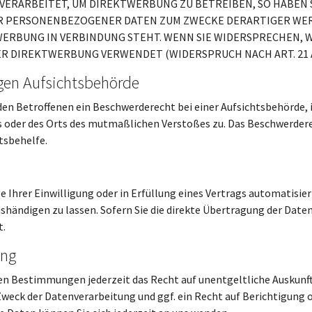
RARBEITET, UM DIREKTWERBUNG ZU BETREIBEN, SO HABEN S
R PERSONENBEZOGENER DATEN ZUM ZWECKE DERARTIGER WERB
TWERBUNG IN VERBINDUNG STEHT. WENN SIE WIDERSPRECHEN
R DIREKTWERBUNG VERWENDET (WIDERSPRUCH NACH ART. 21 AB
gen Aufsichts­behörde
en Betroffenen ein Beschwerderecht bei einer Aufsichtsbehörde, 
s oder des Orts des mutmaßlichen Verstoßes zu. Das Beschwerder
tsbehelfe.
e Ihrer Einwilligung oder in Erfüllung eines Vertrags automatisiert
ändigen zu lassen. Sofern Sie die direkte Übertragung der Daten
t.
ung
en Bestimmungen jederzeit das Recht auf unentgeltliche Auskun
eck der Datenverarbeitung und ggf. ein Recht auf Berichtigung o