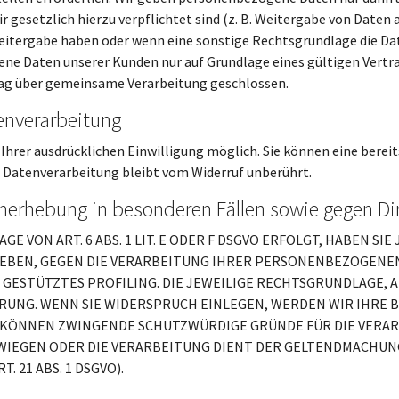
wir gesetzlich hierzu verpflichtet sind (z. B. Weitergabe von Date
er Weitergabe haben oder wenn eine sonstige Rechtsgrundlage die D
e Daten unserer Kunden nur auf Grundlage eines gültigen Vertrag
rag über gemeinsame Verarbeitung geschlossen.
tenverarbeitung
hrer ausdrücklichen Einwilligung möglich. Sie können eine bereits 
 Datenverarbeitung bleibt vom Widerruf unberührt.
nerhebung in besonderen Fällen sowie gegen Di
VON ART. 6 ABS. 1 LIT. E ODER F DSGVO ERFOLGT, HABEN SIE
GEBEN, GEGEN DIE VERARBEITUNG IHRER PERSONENBEZOGENE
N GESTÜTZTES PROFILING. DIE JEWEILIGE RECHTSGRUNDLAGE, 
RUNG. WENN SIE WIDERSPRUCH EINLEGEN, WERDEN WIR IHR
IR KÖNNEN ZWINGENDE SCHUTZWÜRDIGE GRÜNDE FÜR DIE VERAR
WIEGEN ODER DIE VERARBEITUNG DIENT DER GELTENDMACHUN
 21 ABS. 1 DSGVO).